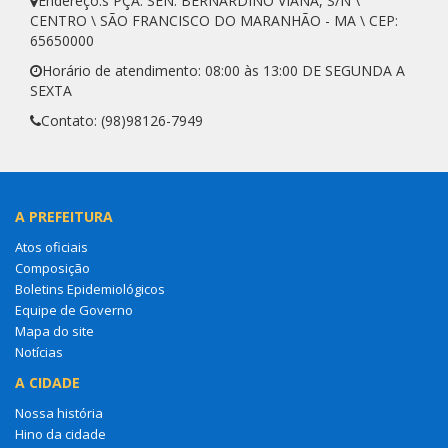
Endereço:s PÇA. SEN. BERNARDINO VIANA, S/N \
CENTRO \ SÃO FRANCISCO DO MARANHÃO - MA \ CEP:
65650000
Horário de atendimento: 08:00 às 13:00 DE SEGUNDA A
SEXTA
Contato: (98)98126-7949
A PREFEITURA
Atos oficiais
Composição
Boletins Epidemiológicos
Equipe de Governo
Mapa do site
Notícias
A CIDADE
Nossa história
Hino da cidade