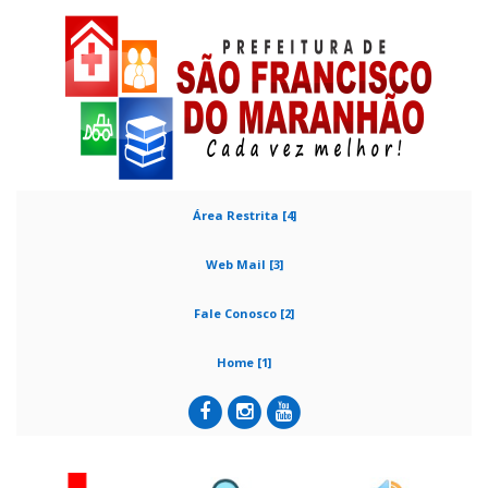
Área Restrita [4]
Web Mail [3]
Fale Conosco [2]
Home [1]