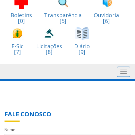
Boletins
Transparência
Ouvidoria
[0]
[5]
[6]
E-Sic
Licitações
Diário
[7]
[8]
[9]
Toggl
navig
FALE CONOSCO
Nome