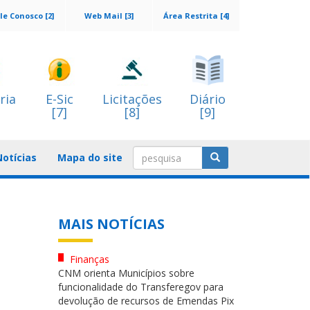
le Conosco [2]
Web Mail [3]
Área Restrita [4]
ria
E-Sic
Licitações
Diário
[7]
[8]
[9]
Notícias
Mapa do site
MAIS NOTÍCIAS
Finanças
CNM orienta Municípios sobre
funcionalidade do Transferegov para
devolução de recursos de Emendas Pix