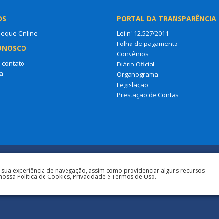
OS
PORTAL DA TRANSPARÊNCIA
heque Online
Lei nº 12.527/2011
Folha de pagamento
ONOSCO
Convênios
 contato
Diário Oficial
a
Organograma
Legislação
Prestação de Contas
a sua experiência de navegação, assim como providenciar alguns recursos
nossa Política de Cookies, Privacidade e Termos de Uso.
Todos os direitos reservados à Prefeit