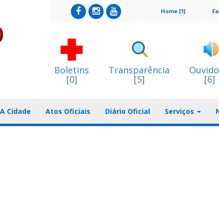
Home [1]
Fa
Boletins
Transparência
Ouvido
[0]
[5]
[6]
A Cidade
Atos Oficiais
Diário Oficial
Serviços