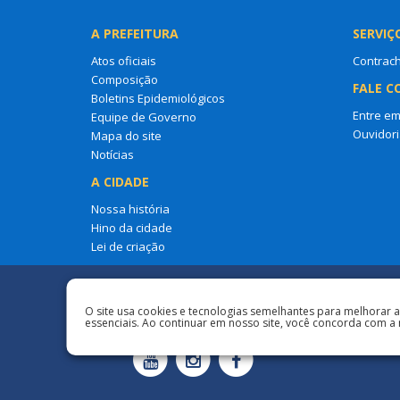
A PREFEITURA
SERVIÇ
Atos oficiais
Contrac
Composição
FALE C
Boletins Epidemiológicos
Entre em
Equipe de Governo
Ouvidori
Mapa do site
Notícias
A CIDADE
Nossa história
Hino da cidade
Lei de criação
Redes Sociais
O site usa cookies e tecnologias semelhantes para melhorar 
essenciais. Ao continuar em nosso site, você concorda com a 