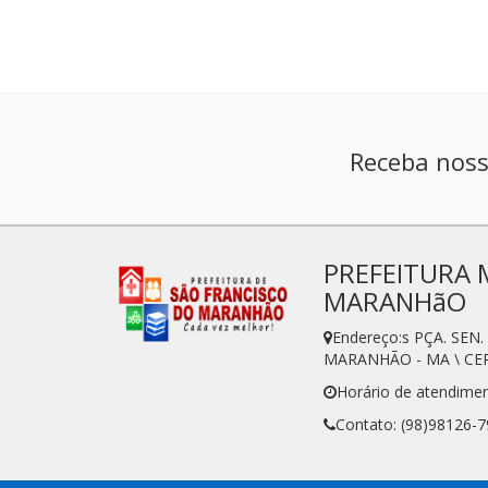
Receba noss
PREFEITURA 
MARANHãO
Endereço:s PÇA. SE
MARANHÃO - MA \ CEP
Horário de atendime
Contato: (98)98126-