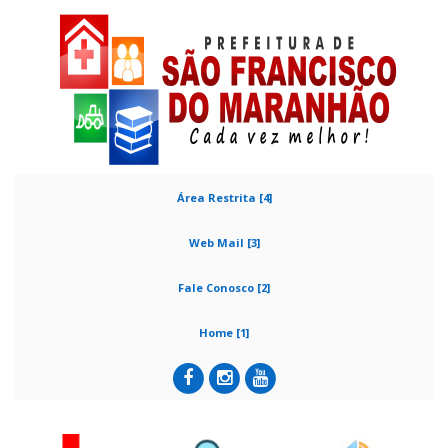
Área Restrita [4]
Web Mail [3]
Fale Conosco [2]
Home [1]