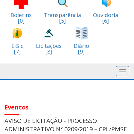
Boletins
Transparência
Ouvidoria
[0]
[5]
[6]
E-Sic
Licitações
Diário
[7]
[8]
[9]
Toggl
navig
Eventos
AVISO DE LICITAÇÃO - PROCESSO
ADMINISTRATIVO N° 0209/2019 – CPL/PMSF