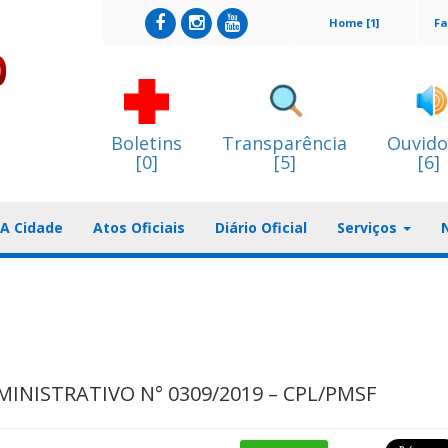
Home [1]
Fa
Boletins
Transparência
Ouvido
[0]
[5]
[6]
A Cidade
Atos Oficiais
Diário Oficial
Serviços
MINISTRATIVO N° 0309/2019 – CPL/PMSF