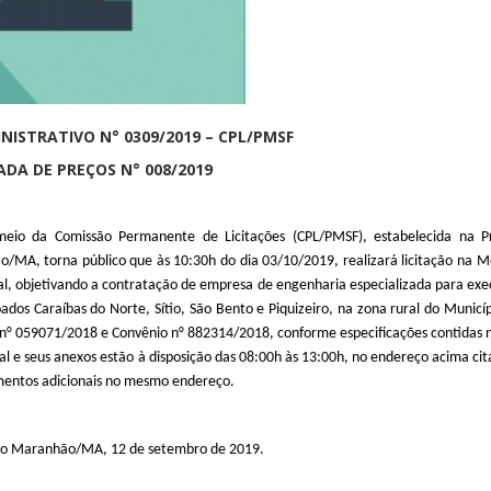
NISTRATIVO N° 0309/2019 – CPL/PMSF
DA DE PREÇOS N° 008/2019
da Comissão Permanente de Licitações (CPL/PMSF), estabelecida na Pr
o/MA, torna público que às 10:30h do dia 03/10/2019, realizará licitação na 
 objetivando a contratação de empresa de engenharia especializada para exe
os Caraíbas do Norte, Sítio, São Bento e Piquizeiro, na zona rural do Municí
° 059071/2018 e Convênio n° 882314/2018, conforme especificações contidas n
tal e seus anexos estão à disposição das 08:00h às 13:00h, no endereço acima ci
imentos adicionais no mesmo endereço.
 do Maranhão/MA, 12 de setembro de 2019.