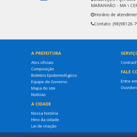
MARANHÃO - MA \ CEP
Horário de atendime
Contato: (98)98126-
A PREFEITURA
SERVIÇ
Atos oficiais
Contrac
Composição
FALE C
Boletins Epidemiológicos
Entre em
Equipe de Governo
Ouvidori
Mapa do site
Notícias
A CIDADE
Nossa história
Hino da cidade
Lei de criação