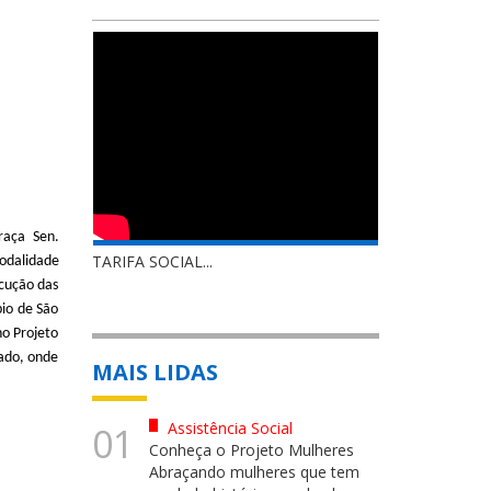
aça Sen.
TARIFA SOCIAL...
Modalidade
cução das
pio de São
o Projeto
tado, onde
MAIS LIDAS
Assistência Social
01
Conheça o Projeto Mulheres
Abraçando mulheres que tem