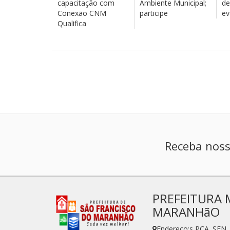
capacitação com
Ambiente Municipal;
de
Conexão CNM
participe
ev
Qualifica
Receba noss
PREFEITURA 
MARANHãO
Endereço:s PÇA. SE