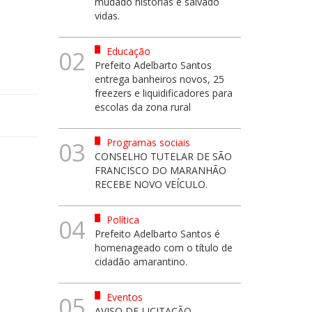
mudado histórias e salvado
vidas.
Educação
02
Prefeito Adelbarto Santos
entrega banheiros novos, 25
freezers e liquidificadores para
escolas da zona rural
Programas sociais
03
CONSELHO TUTELAR DE SÃO
FRANCISCO DO MARANHÃO
RECEBE NOVO VEÍCULO.
Política
04
Prefeito Adelbarto Santos é
homenageado com o título de
cidadão amarantino.
Eventos
05
AVISO DE LICITAÇÃO -