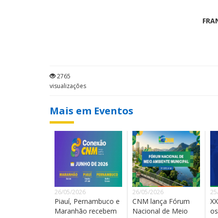
FRA
2765
visualizações
Mais em Eventos
26/05/2026
26/05/2026
25
Piauí, Pernambuco e
CNM lança Fórum
XX
Maranhão recebem
Nacional de Meio
os