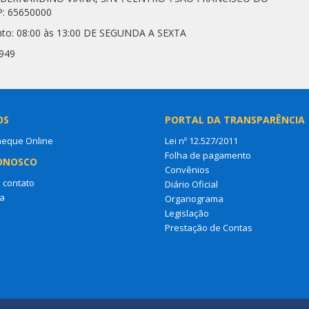
: 65650000
nto: 08:00 às 13:00 DE SEGUNDA A SEXTA
7949
OS
PORTAL DA TRANSPARÊNCIA
heque Online
Lei nº 12.527/2011
Folha de pagamento
ONOSCO
Convênios
 contato
Diário Oficial
a
Organograma
Legislação
Prestação de Contas