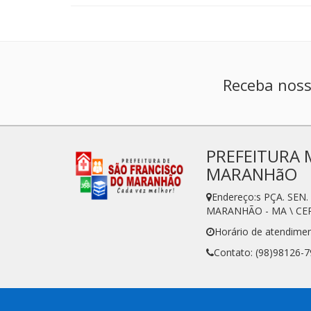
Receba noss
PREFEITURA 
MARANHãO
Endereço:s PÇA. SE
MARANHÃO - MA \ CEP
Horário de atendime
Contato: (98)98126-