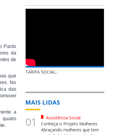
o Pacto
eres da
antes de
TARIFA SOCIAL...
 mas que
res. No
ica das
promover
MAIS LIDAS
mente a
Assistência Social
01
 quatro
Conheça o Projeto Mulheres
nte.
Abraçando mulheres que tem