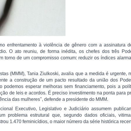
e no enfrentamento à violência de gênero com a assinatura d
dio. O ato reuniu, de forma inédita, os chefes dos três Pod
, em torno de um compromisso comum: reduzir os índices alarm
stas (MMM), Tania Ziulkoski, avalia que a medida é urgente,
ente a construção de um pacto resultado da união dos Pode
 podemos esperar melhoras sem financiamento, pois a polít
ção de leis e acordos. É preciso investimento na ponta para 
vência das mulheres", defende a presidente do MMM.
cional Executivo, Legislativo e Judiciário assumem publica
um problema estrutural que, segundo dados oficiais, vitima
trou 1.470 feminicídios, o maior número da série histórica rece