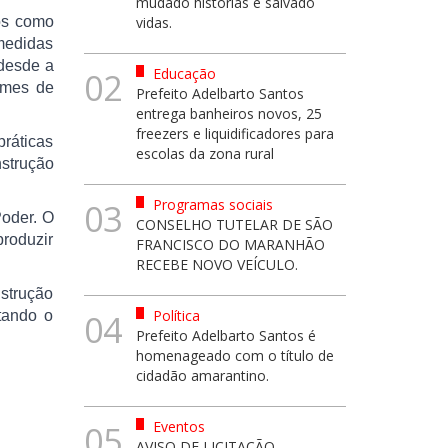
mudado histórias e salvado
xos como
vidas.
medidas
 desde a
Educação
02
rimes de
Prefeito Adelbarto Santos
entrega banheiros novos, 25
freezers e liquidificadores para
práticas
escolas da zona rural
nstrução
Programas sociais
03
Poder. O
CONSELHO TUTELAR DE SÃO
roduzir
FRANCISCO DO MARANHÃO
RECEBE NOVO VEÍCULO.
strução
Política
tando o
04
Prefeito Adelbarto Santos é
homenageado com o título de
cidadão amarantino.
Eventos
05
AVISO DE LICITAÇÃO -