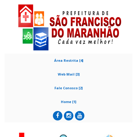
Área Restrita [4]
Web Mail [3]
Fale Conosco [2]
Home [1]