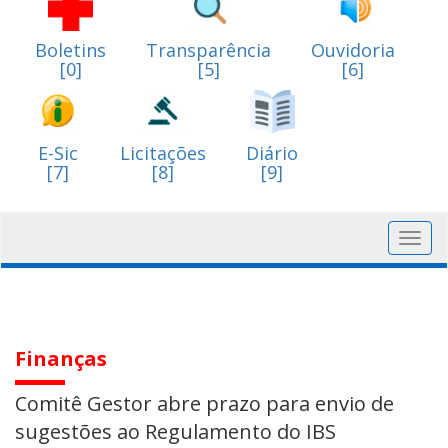
Boletins
Transparência
Ouvidoria
[0]
[5]
[6]
E-Sic
Licitações
Diário
[7]
[8]
[9]
Toggl
navig
Finanças
Comitê Gestor abre prazo para envio de
sugestões ao Regulamento do IBS