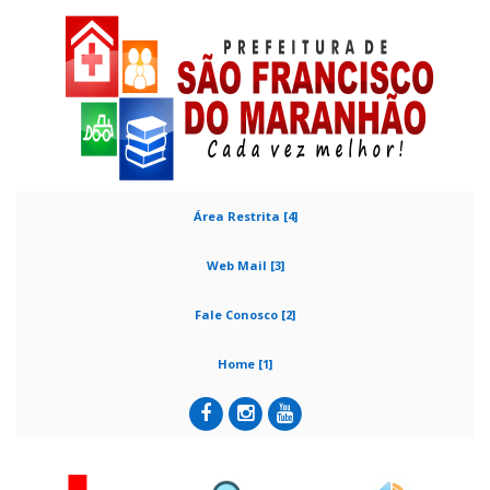
Área Restrita [4]
Web Mail [3]
Fale Conosco [2]
Home [1]