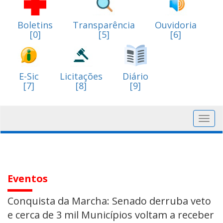
Boletins
Transparência
Ouvidoria
[0]
[5]
[6]
E-Sic
Licitações
Diário
[7]
[8]
[9]
Toggl
navig
Eventos
Conquista da Marcha: Senado derruba veto
e cerca de 3 mil Municípios voltam a receber