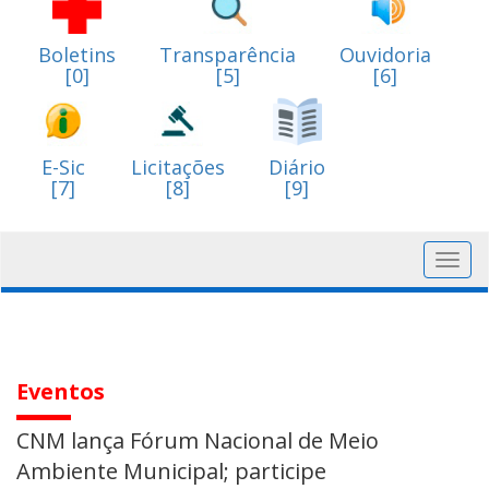
Boletins
Transparência
Ouvidoria
[0]
[5]
[6]
E-Sic
Licitações
Diário
[7]
[8]
[9]
Toggl
navig
Eventos
CNM lança Fórum Nacional de Meio
Ambiente Municipal; participe