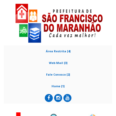
Área Restrita [4]
Web Mail [3]
Fale Conosco [2]
Home [1]