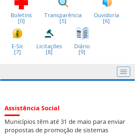
Boletins
Transparência
Ouvidoria
[0]
[5]
[6]
E-Sic
Licitações
Diário
[7]
[8]
[9]
Toggl
navig
Assistência Social
Municípios têm até 31 de maio para enviar
propostas de promoção de sistemas