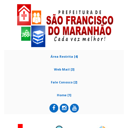
Área Restrita [4]
Web Mail [3]
Fale Conosco [2]
Home [1]