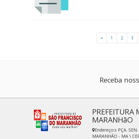
«
1
2
3
Receba noss
PREFEITURA 
MARANHãO
Endereço:s PÇA. SE
MARANHÃO - MA \ CEP