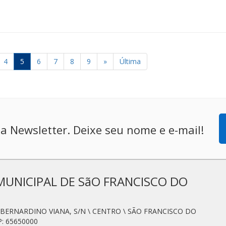
4
5
6
7
8
9
»
Última
a Newsletter. Deixe seu nome e e-mail!
MUNICIPAL DE SãO FRANCISCO DO
N. BERNARDINO VIANA, S/N \ CENTRO \ SÃO FRANCISCO DO
: 65650000