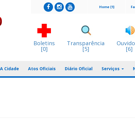
Home [1]
Fa
Boletins
Transparência
Ouvido
[0]
[5]
[6]
A Cidade
Atos Oficiais
Diário Oficial
Serviços