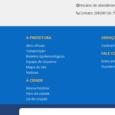
Horário de atendime
Contato: (98)98126-
A PREFEITURA
SERVIÇ
Atos oficiais
Contrac
Composição
FALE C
Boletins Epidemiológicos
Entre em
Equipe de Governo
Ouvidori
Mapa do site
Notícias
A CIDADE
Nossa história
Hino da cidade
Lei de criação