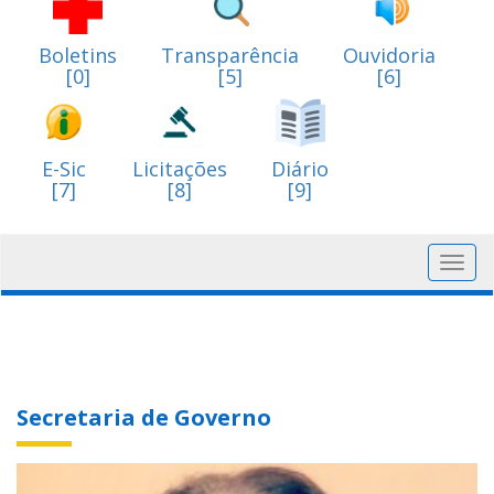
Boletins
Transparência
Ouvidoria
[0]
[5]
[6]
E-Sic
Licitações
Diário
[7]
[8]
[9]
Toggl
navig
Secretaria de Governo