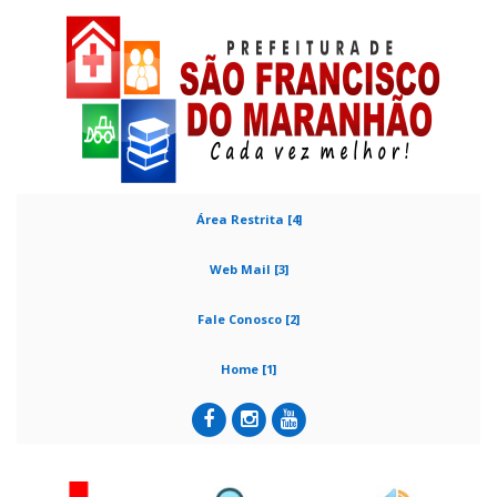
Área Restrita [4]
Web Mail [3]
Fale Conosco [2]
Home [1]