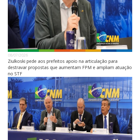
08/07/2026
Ziulkoski pede aos prefeitos apoio na articulação para
destravar propostas que aumentam FPM e ampliam atuação
no STF