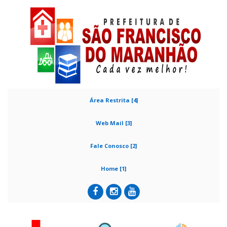
Área Restrita [4]
Web Mail [3]
Fale Conosco [2]
Home [1]