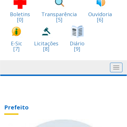
Boletins
Transparência
Ouvidoria
[0]
[5]
[6]
E-Sic
Licitações
Diário
[7]
[8]
[9]
Toggl
navig
Prefeito