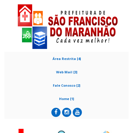
Área Restrita [4]
Web Mail [3]
Fale Conosco [2]
Home [1]