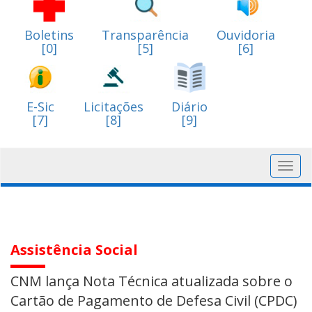
Boletins
Transparência
Ouvidoria
[0]
[5]
[6]
E-Sic
Licitações
Diário
[7]
[8]
[9]
Toggl
navig
Assistência Social
CNM lança Nota Técnica atualizada sobre o
Cartão de Pagamento de Defesa Civil (CPDC)