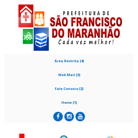
Área Restrita [4]
Web Mail [3]
Fale Conosco [2]
Home [1]