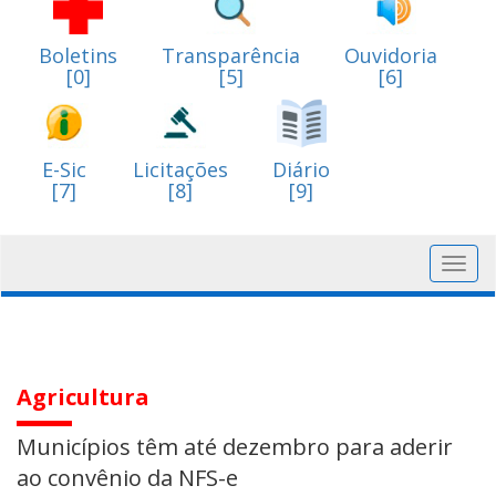
Boletins
Transparência
Ouvidoria
[0]
[5]
[6]
E-Sic
Licitações
Diário
[7]
[8]
[9]
Toggl
navig
Agricultura
Municípios têm até dezembro para aderir
ao convênio da NFS-e