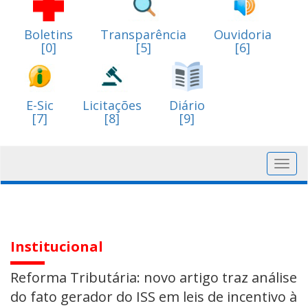
Boletins
Transparência
Ouvidoria
[0]
[5]
[6]
E-Sic
Licitações
Diário
[7]
[8]
[9]
Toggl
navig
Institucional
Reforma Tributária: novo artigo traz análise
do fato gerador do ISS em leis de incentivo à