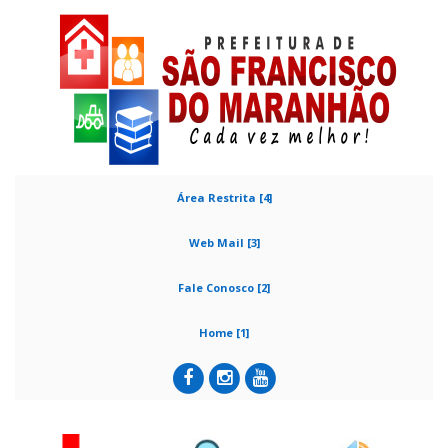
Área Restrita [4]
Web Mail [3]
Fale Conosco [2]
Home [1]