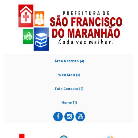
Área Restrita [4]
Web Mail [3]
Fale Conosco [2]
Home [1]