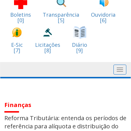
Boletins
Transparência
Ouvidoria
[0]
[5]
[6]
E-Sic
Licitações
Diário
[7]
[8]
[9]
Toggl
navig
Finanças
Reforma Tributária: entenda os períodos de
referência para alíquota e distribuição do