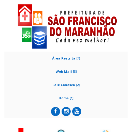
Área Restrita [4]
Web Mail [3]
Fale Conosco [2]
Home [1]