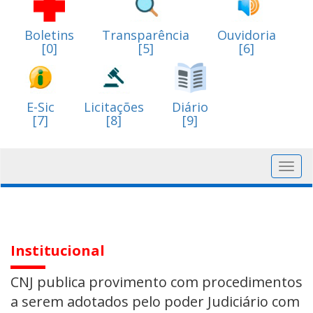
Boletins
Transparência
Ouvidoria
[0]
[5]
[6]
E-Sic
Licitações
Diário
[7]
[8]
[9]
Toggl
navig
Institucional
CNJ publica provimento com procedimentos
a serem adotados pelo poder Judiciário com