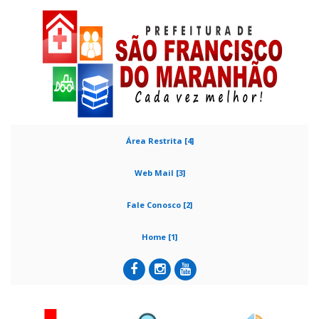
Área Restrita [4]
Web Mail [3]
Fale Conosco [2]
Home [1]