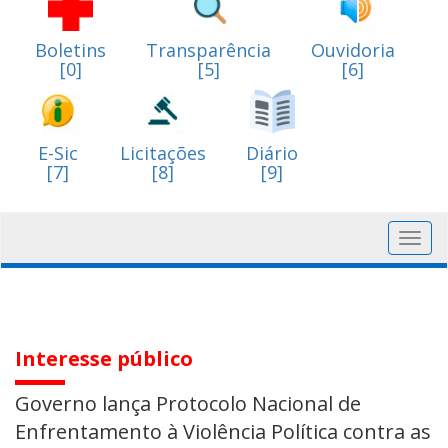
Boletins
Transparência
Ouvidoria
[0]
[5]
[6]
E-Sic
Licitações
Diário
[7]
[8]
[9]
Toggl
navig
Interesse público
Governo lança Protocolo Nacional de
Enfrentamento à Violência Política contra as