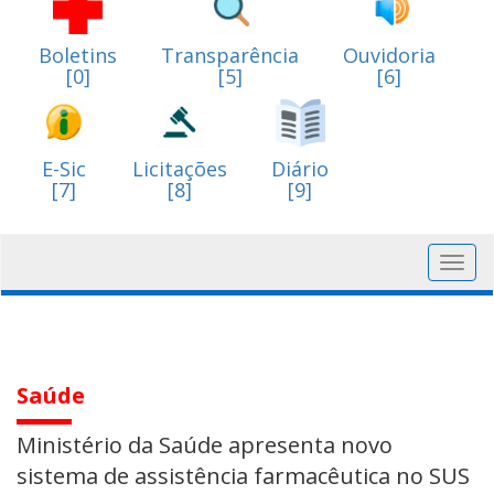
Boletins
Transparência
Ouvidoria
[0]
[5]
[6]
E-Sic
Licitações
Diário
[7]
[8]
[9]
Toggl
navig
Saúde
Ministério da Saúde apresenta novo
sistema de assistência farmacêutica no SUS