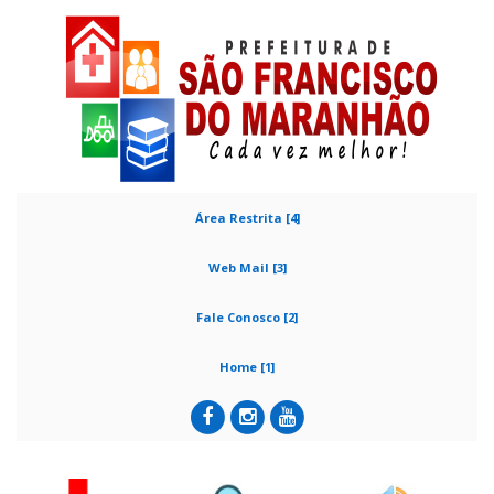
Área Restrita [4]
Web Mail [3]
Fale Conosco [2]
Home [1]