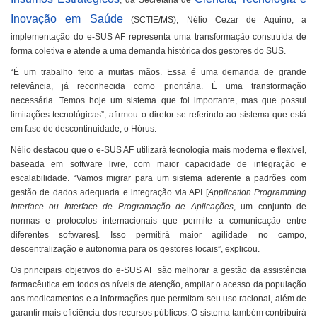
, da Secretaria de
Inovação em Saúde
(SCTIE/MS), Nélio Cezar de Aquino, a
implementação do e-SUS AF representa uma transformação construída de
forma coletiva e atende a uma demanda histórica dos gestores do SUS.
“É um trabalho feito a muitas mãos. Essa é uma demanda de grande
relevância, já reconhecida como prioritária. É uma transformação
necessária. Temos hoje um sistema que foi importante, mas que possui
limitações tecnológicas”, afirmou o diretor se referindo ao sistema que está
em fase de descontinuidade, o Hórus.
Nélio destacou que o e-SUS AF utilizará tecnologia mais moderna e flexível,
baseada em software livre, com maior capacidade de integração e
escalabilidade. “Vamos migrar para um sistema aderente a padrões com
gestão de dados adequada e integração via API [
Application Programming
Interface ou Interface de Programação de Aplicações
, um conjunto de
normas e protocolos internacionais que permite a comunicação entre
diferentes softwares]. Isso permitirá maior agilidade no campo,
descentralização e autonomia para os gestores locais”, explicou.
Os principais objetivos do e-SUS AF são melhorar a gestão da assistência
farmacêutica em todos os níveis de atenção, ampliar o acesso da população
aos medicamentos e a informações que permitam seu uso racional, além de
garantir mais eficiência dos recursos públicos. O sistema também contribuirá