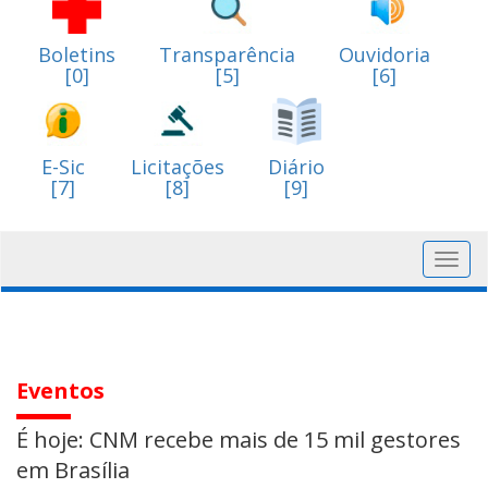
Boletins
Transparência
Ouvidoria
[0]
[5]
[6]
E-Sic
Licitações
Diário
[7]
[8]
[9]
Toggl
navig
Eventos
É hoje: CNM recebe mais de 15 mil gestores
em Brasília