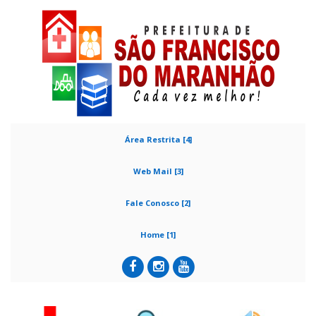
Área Restrita [4]
Web Mail [3]
Fale Conosco [2]
Home [1]