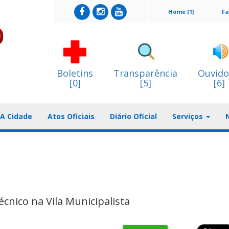
Home [1]
Fa
Boletins
Transparência
Ouvido
[0]
[5]
[6]
A Cidade
Atos Oficiais
Diário Oficial
Serviços
nico na Vila Municipalista