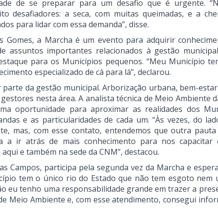
dade de se preparar para um desafio que é urgente. 
to desafiadores: a seca, com muitas queimadas, e a che
ados para lidar com essa demanda”, disse.
rcos Gomes, a Marcha é um evento para adquirir conhecim
 de assuntos importantes relacionados à gestão municipa
destaque para os Municípios pequenos. “Meu Município te
cimento especializado de cá para lá”, declarou.
 parte da gestão municipal. Arborização urbana, bem-estar
s gestores nesta área. A analista técnica de Meio Ambiente 
ma oportunidade para aproximar as realidades dos Mun
das e as particularidades de cada um. “Às vezes, do lad
e, mas, com esse contato, entendemos que outra pauta
a a ir atrás de mais conhecimento para nos capacitar 
m aqui e também na sede da CNM”, destacou.
nas Campos, participa pela segunda vez da Marcha e espera
cípio tem o único rio do Estado que não tem esgoto nem u
tão eu tenho uma responsabilidade grande em trazer a pres
a de Meio Ambiente e, com esse atendimento, consegui info