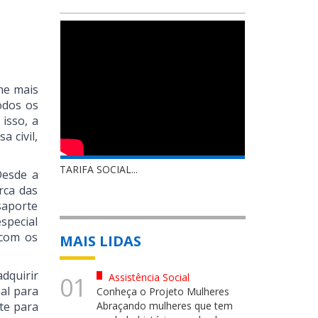
ne mais
odos os
isso, a
 civil,
TARIFA SOCIAL...
Desde a
rca das
ssaporte
special
 com os
MAIS LIDAS
dquirir
Assistência Social
01
al para
Conheça o Projeto Mulheres
nte para
Abraçando mulheres que tem