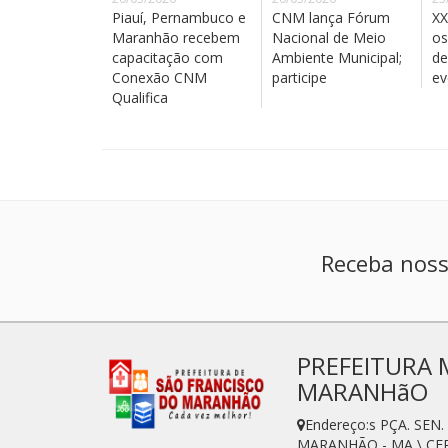
Piauí, Pernambuco e
CNM lança Fórum
XX
Maranhão recebem
Nacional de Meio
os
capacitação com
Ambiente Municipal;
de
Conexão CNM
participe
ev
Qualifica
Receba noss
PREFEITURA 
MARANHãO
Endereço:s PÇA. SE
MARANHÃO - MA \ CEP