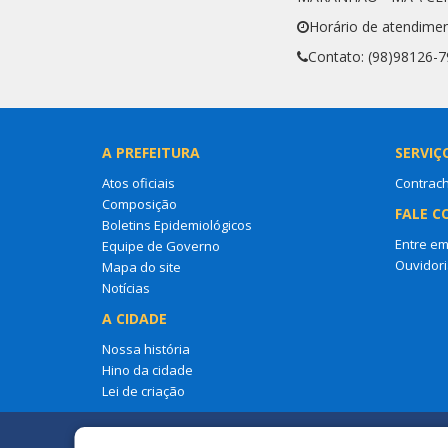
Horário de atendime
Contato: (98)98126-
A PREFEITURA
SERVIÇ
Atos oficiais
Contrac
Composição
FALE C
Boletins Epidemiológicos
Entre em
Equipe de Governo
Ouvidori
Mapa do site
Notícias
A CIDADE
Nossa história
Hino da cidade
Lei de criação