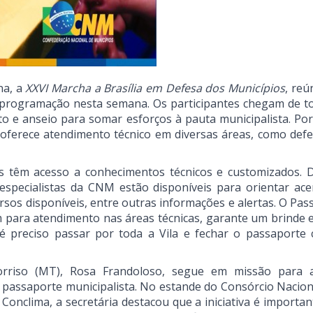
na, a
XXVI Marcha a Brasília em Defesa dos Municípios
, reú
de programação nesta semana. Os participantes chegam de t
o e anseio para somar esforços à pauta municipalista. Por 
ferece atendimento técnico em diversas áreas, como defesa
ais têm acesso a conhecimentos técnicos e customizados. 
especialistas da CNM estão disponíveis para orientar ace
rsos disponíveis, entre outras informações e alertas. O Pa
 para atendimento nas áreas técnicas, garante um brinde e
é preciso passar por toda a Vila e fechar o passaporte
Sorriso (MT), Rosa Frandoloso, segue em missão para a
 passaporte municipalista. No estande do Consórcio Nacion
Conclima, a secretária destacou que a iniciativa é importa