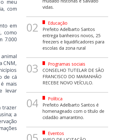
mudado histórias e salvado
“No meu
vidas.
ia, com
Educação
02
ento em
Prefeito Adelbarto Santos
l, como
entrega banheiros novos, 25
m 7.000
freezers e liquidificadores para
escolas da zona rural
 animal
da CNM,
Programas sociais
03
icípios
CONSELHO TUTELAR DE SÃO
o de cá
FRANCISCO DO MARANHÃO
RECEBE NOVO VEÍCULO.
 é mais
e levar
Política
04
Prefeito Adelbarto Santos é
 trazer
homenageado com o título de
sina; a
cidadão amarantino.
ervação
rmações
Eventos
05
AVISO DE LICITAÇÃO -