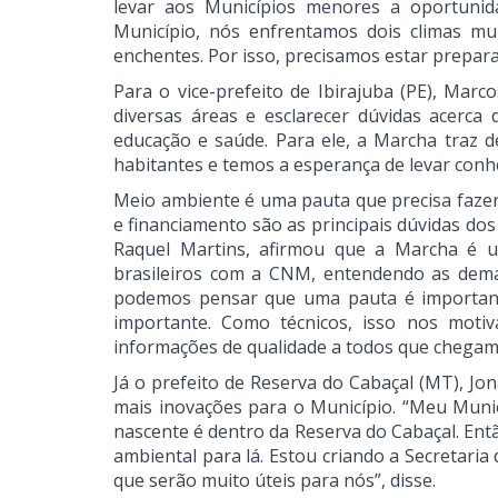
levar aos Municípios menores a oportuni
Município, nós enfrentamos dois climas mui
enchentes. Por isso, precisamos estar prepar
Para o vice-prefeito de Ibirajuba (PE), Ma
diversas áreas e esclarecer dúvidas acerca
educação e saúde. Para ele, a Marcha traz 
habitantes e temos a esperança de levar conhe
Meio ambiente é uma pauta que precisa fazer
e financiamento são as principais dúvidas do
Raquel Martins, afirmou que a Marcha é u
brasileiros com a CNM, entendendo as deman
podemos pensar que uma pauta é important
importante. Como técnicos, isso nos motiv
informações de qualidade a todos que chega
Já o prefeito de Reserva do Cabaçal (MT), Jo
mais inovações para o Município. “Meu Muni
nascente é dentro da Reserva do Cabaçal. En
ambiental para lá. Estou criando a Secretari
que serão muito úteis para nós”, disse.