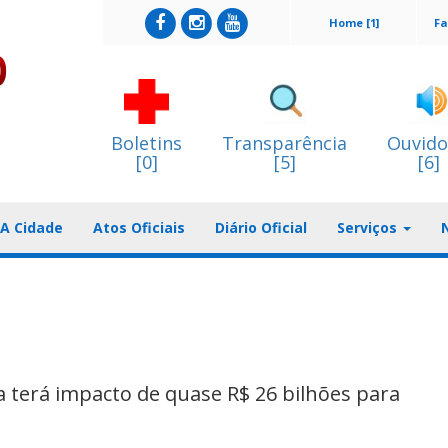
Home [1]
Fa
Boletins
Transparência
Ouvido
[0]
[5]
[6]
A Cidade
Atos Oficiais
Diário Oficial
Serviços
a terá impacto de quase R$ 26 bilhões para