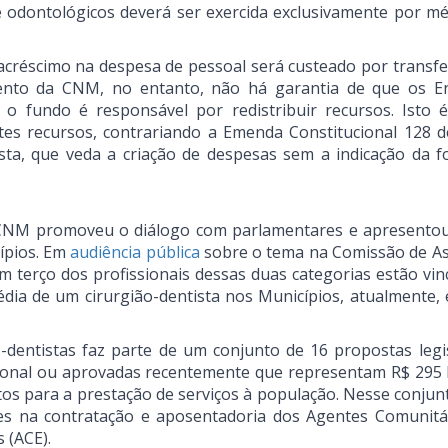
e odontológicos deverá ser exercida exclusivamente por mé
acréscimo na despesa de pessoal será custeado por transfe
nto da CNM, no entanto, não há garantia de que os E
 fundo é responsável por redistribuir recursos. Isto é
tes recursos, contrariando a Emenda Constitucional 128 d
sta, que veda a criação de despesas sem a indicação da f
a CNM promoveu o diálogo com parlamentares e apresento
ípios. Em
audiência pública
sobre o tema na Comissão de A
 terço dos profissionais dessas duas categorias estão vin
dia de um cirurgião-dentista nos Municípios, atualmente, 
-dentistas faz parte de um conjunto de 16 propostas legis
onal ou aprovadas recentemente que representam R$ 295 
tos para a prestação de serviços à população. Nesse conjun
ões na contratação e aposentadoria dos Agentes Comunitá
 (ACE).