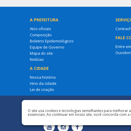
A PREFEITURA
SERVIÇ
Atos oficiais
Contrac
Composição
FALE C
Boletins Epidemiológicos
Entre em
Equipe de Governo
Ouvidori
Mapa do site
Notícias
A CIDADE
Nossa história
Hino da cidade
Lei de criação
Redes Sociais
O site usa cookies e tecnologias semelhantes para melhorar 
essenciais. Ao continuar em nosso site, você concorda com a 