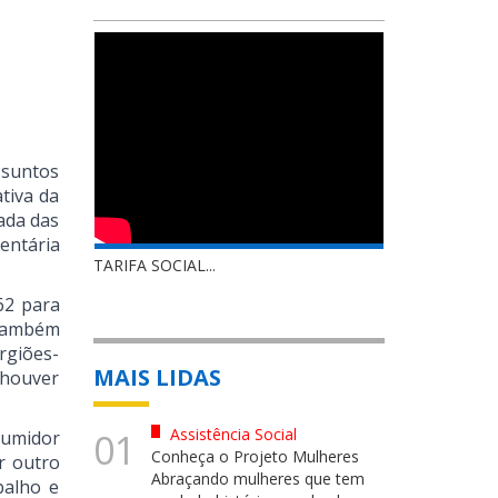
ssuntos
tiva da
ada das
entária
TARIFA SOCIAL...
62 para
ambém
rgiões-
MAIS LIDAS
 houver
Assistência Social
01
sumidor
Conheça o Projeto Mulheres
r outro
Abraçando mulheres que tem
balho e