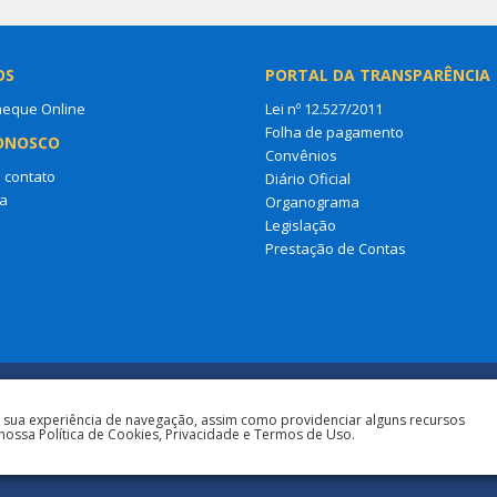
OS
PORTAL DA TRANSPARÊNCIA
heque Online
Lei nº 12.527/2011
Folha de pagamento
ONOSCO
Convênios
 contato
Diário Oficial
a
Organograma
Legislação
Prestação de Contas
a sua experiência de navegação, assim como providenciar alguns recursos
nossa Política de Cookies, Privacidade e Termos de Uso.
Todos os direitos reservados à Prefeit