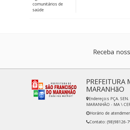
comunitários de
saúde
Receba noss
PREFEITURA 
MARANHãO
Endereço:s PÇA. SE
MARANHÃO - MA \ CEP
Horário de atendime
Contato: (98)98126-