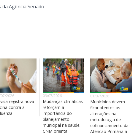
s da Agência Senado
/07/2026
09/07/2026
01/07/2026
visa registra nova
Mudanças climáticas
Municípios devem
cina contra a
reforçam a
ficar atentos às
fluenza
importância do
alterações na
planejamento
metodologia de
municipal na saúde;
cofinanciamento da
CNM orienta
Atenção Primária à