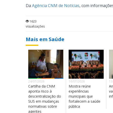
Da
Agência CNM de Notícias
, com informaçõe
1623
visualizações
Mais em Saúde
24/07/2026
16/07/2026
13
Cartilha da CNM
Mostra reúne
An
aponta risco à
experiências
va
descentralização do
municipais que
in
SUS em mudanças
fortalecem a saúde
normativas sobre
pública
agentes