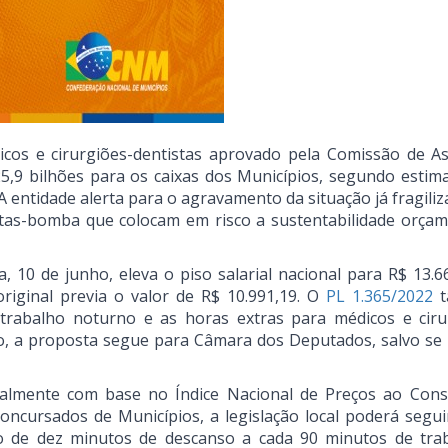
icos e cirurgiões-dentistas aprovado pela Comissão de A
5,9 bilhões para os caixas dos Municípios, segundo estima
 entidade alerta para o agravamento da situação já fragiliz
utas-bomba que colocam em risco a sustentabilidade orçam
, 10 de junho, eleva o piso salarial nacional para R$ 13.6
riginal previa o valor de R$ 10.991,19. O
PL 1.365/2022
t
rabalho noturno e as horas extras para médicos e ciru
ivo, a proposta segue para Câmara dos Deputados, salvo se
ualmente com base no Índice Nacional de Preços ao Con
oncursados de Municípios, a legislação local poderá segui
lo de dez minutos de descanso a cada 90 minutos de tra