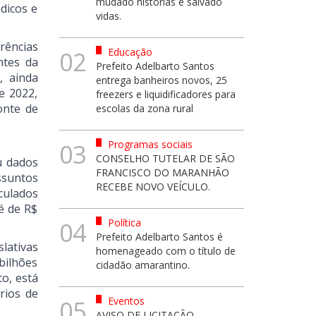
mudado histórias e salvado
dicos e
vidas.
rências
Educação
02
ntes da
Prefeito Adelbarto Santos
, ainda
entrega banheiros novos, 25
e 2022,
freezers e liquidificadores para
onte de
escolas da zona rural
Programas sociais
03
CONSELHO TUTELAR DE SÃO
u dados
FRANCISCO DO MARANHÃO
ssuntos
RECEBE NOVO VEÍCULO.
culados
é de R$
Política
04
Prefeito Adelbarto Santos é
lativas
homenageado com o título de
bilhões
cidadão amarantino.
to, está
rios de
Eventos
05
AVISO DE LICITAÇÃO -