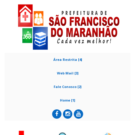
Área Restrita [4]
Web Mail [3]
Fale Conosco [2]
Home [1]