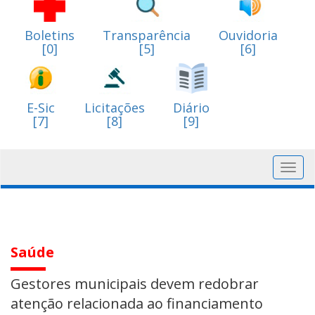
Boletins
Transparência
Ouvidoria
[0]
[5]
[6]
E-Sic
Licitações
Diário
[7]
[8]
[9]
Toggl
navig
Saúde
Gestores municipais devem redobrar
atenção relacionada ao financiamento