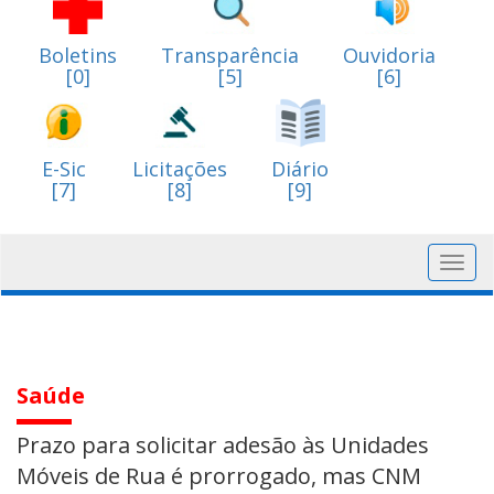
Boletins
Transparência
Ouvidoria
[0]
[5]
[6]
E-Sic
Licitações
Diário
[7]
[8]
[9]
Toggl
navig
Saúde
Prazo para solicitar adesão às Unidades
Móveis de Rua é prorrogado, mas CNM