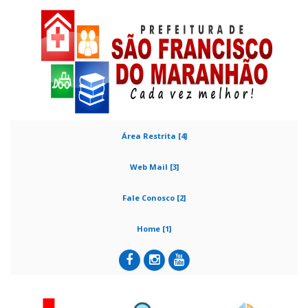
Área Restrita [4]
Web Mail [3]
Fale Conosco [2]
Home [1]