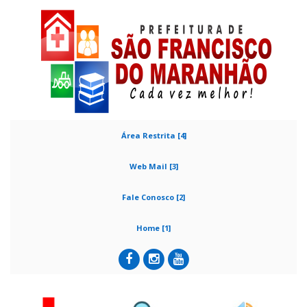
Área Restrita [4]
Web Mail [3]
Fale Conosco [2]
Home [1]