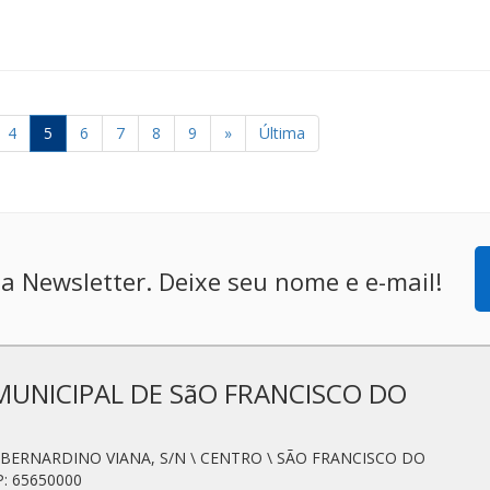
4
5
6
7
8
9
»
Última
a Newsletter. Deixe seu nome e e-mail!
MUNICIPAL DE SãO FRANCISCO DO
N. BERNARDINO VIANA, S/N \ CENTRO \ SÃO FRANCISCO DO
: 65650000