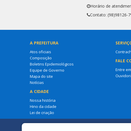
Horário de atendime
Contato: (98)98126-
A PREFEITURA
SERVIÇ
Atos oficiais
Contrac
Composição
FALE C
Boletins Epidemiológicos
Entre em
Equipe de Governo
Ouvidori
Mapa do site
Notícias
A CIDADE
Nossa história
Hino da cidade
Lei de criação