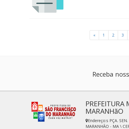
«
1
2
3
Receba noss
PREFEITURA 
MARANHãO
Endereço:s PÇA. SE
MARANHÃO - MA \ CEP