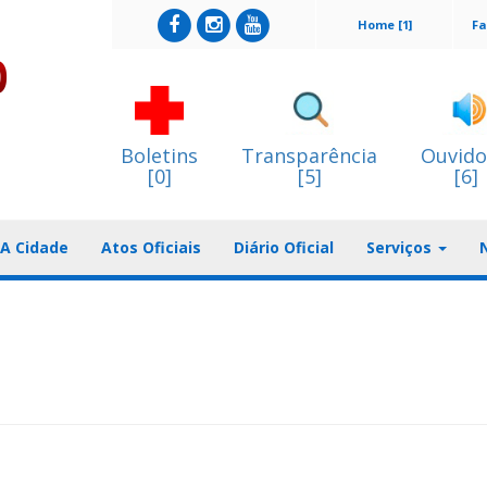
Home [1]
Fa
Boletins
Transparência
Ouvido
[0]
[5]
[6]
A Cidade
Atos Oficiais
Diário Oficial
Serviços