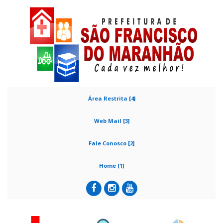
Área Restrita [4]
Web Mail [3]
Fale Conosco [2]
Home [1]