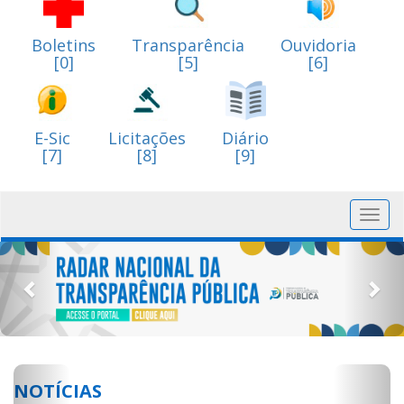
Boletins
Transparência
Ouvidoria
[0]
[5]
[6]
E-Sic
Licitações
Diário
[7]
[8]
[9]
Toggl
navig
Previous
Nex
Previous
Next
NOTÍCIAS