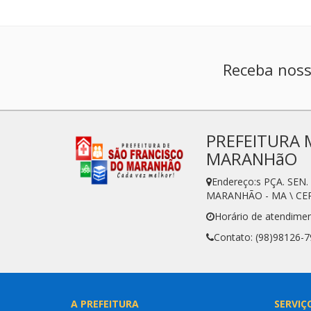
Receba noss
PREFEITURA 
MARANHãO
Endereço:s PÇA. SE
MARANHÃO - MA \ CEP
Horário de atendime
Contato: (98)98126-
A PREFEITURA
SERVIÇ