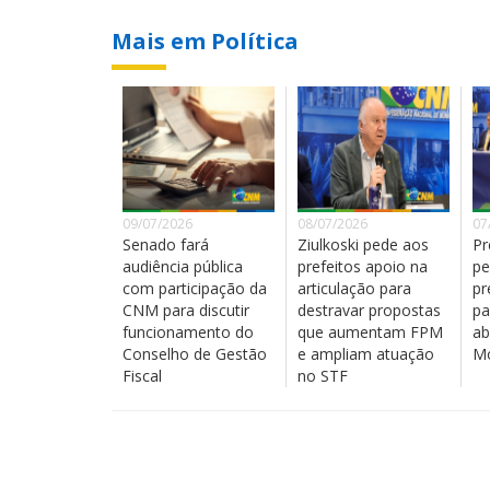
Mais em Política
09/07/2026
08/07/2026
07
Senado fará
Ziulkoski pede aos
Pr
audiência pública
prefeitos apoio na
pe
com participação da
articulação para
pr
CNM para discutir
destravar propostas
pa
funcionamento do
que aumentam FPM
ab
Conselho de Gestão
e ampliam atuação
Mo
Fiscal
no STF