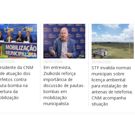
/07/2026
06/07/2026
25/06/2026
esidente da CNM
Em entrevista,
STF invalida normas
de atuação dos
Ziulkoski reforça
municipais sobre
efeitos contra
importância de
licença ambiental
uta-bomba na
discussão de pautas-
para instalação de
ertura da
bombas em
antenas de telefonia;
bilização
mobilização
CNM acompanha
municipalista
situação