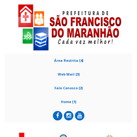
Área Restrita [4]
Web Mail [3]
Fale Conosco [2]
Home [1]