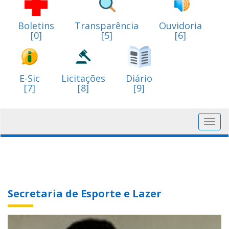
Boletins
Transparência
Ouvidoria
[0]
[5]
[6]
E-Sic
Licitações
Diário
[7]
[8]
[9]
Toggl
navig
Secretaria de Esporte e Lazer