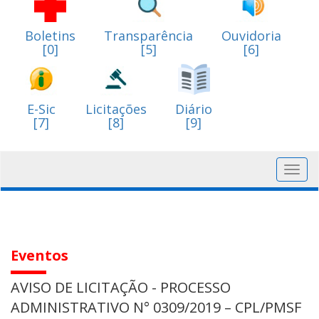
Boletins
Transparência
Ouvidoria
[0]
[5]
[6]
E-Sic
Licitações
Diário
[7]
[8]
[9]
Toggl
navig
Eventos
AVISO DE LICITAÇÃO - PROCESSO
ADMINISTRATIVO N° 0309/2019 – CPL/PMSF