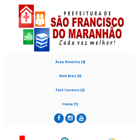
Área Restrita [4]
Web Mail [3]
Fale Conosco [2]
Home [1]