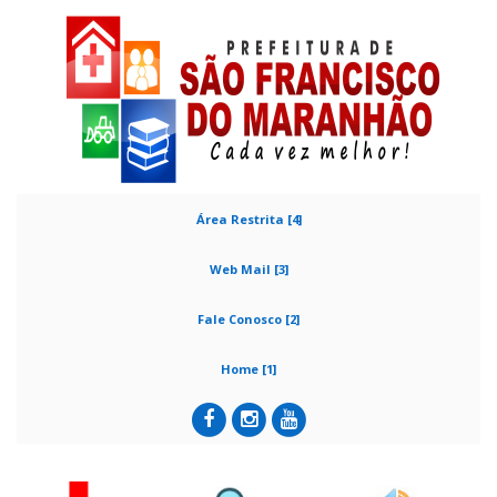
Área Restrita [4]
Web Mail [3]
Fale Conosco [2]
Home [1]