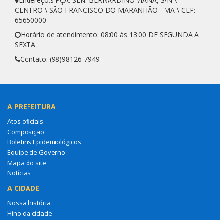
Endereço:s PÇA. SEN. BERNARDINO VIANA, S/N \
CENTRO \ SÃO FRANCISCO DO MARANHÃO - MA \ CEP:
65650000
Horário de atendimento: 08:00 às 13:00 DE SEGUNDA A
SEXTA
Contato: (98)98126-7949
A PREFEITURA
Atos oficiais
Composição
Boletins Epidemiológicos
Equipe de Governo
Mapa do site
Notícias
A CIDADE
Nossa história
Hino da cidade