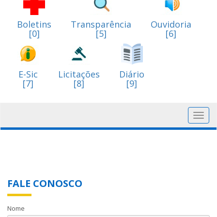
Boletins
Transparência
Ouvidoria
[0]
[5]
[6]
E-Sic
Licitações
Diário
[7]
[8]
[9]
Toggl
navig
FALE CONOSCO
Nome