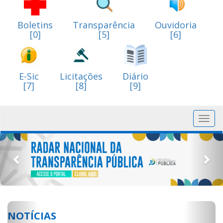
Boletins
Transparência
Ouvidoria
[0]
[5]
[6]
E-Sic
Licitações
Diário
[7]
[8]
[9]
Toggl
navig
Previous
Nex
Previous
Next
NOTÍCIAS