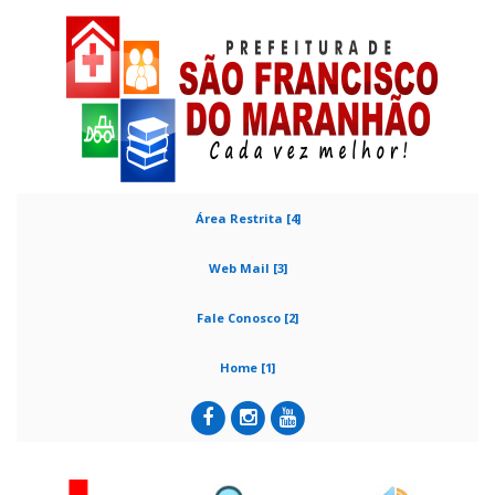
Área Restrita [4]
Web Mail [3]
Fale Conosco [2]
Home [1]