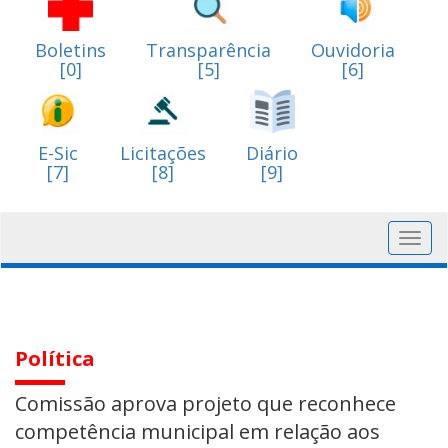
Boletins
Transparência
Ouvidoria
[0]
[5]
[6]
E-Sic
Licitações
Diário
[7]
[8]
[9]
Toggl
navig
Política
Comissão aprova projeto que reconhece
competência municipal em relação aos