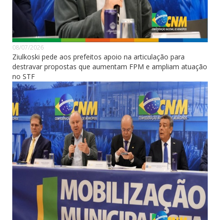
08/07/2026
Ziulkoski pede aos prefeitos apoio na articulação para
destravar propostas que aumentam FPM e ampliam atuação
no STF