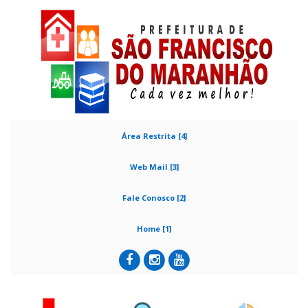
Área Restrita [4]
Web Mail [3]
Fale Conosco [2]
Home [1]